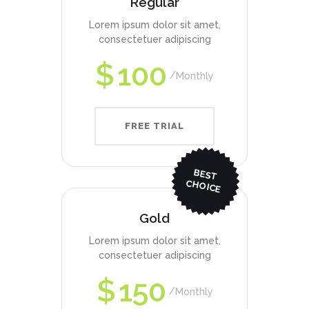
Regular
Lorem ipsum dolor sit amet,
consectetuer adipiscing
$
100
Monthly
FREE TRIAL
BEST
CHO
ICE
Gold
Lorem ipsum dolor sit amet,
consectetuer adipiscing
$
150
Monthly