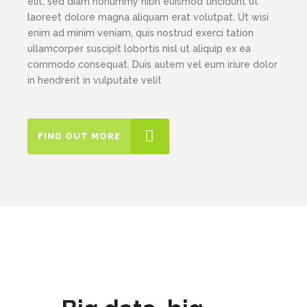
elit, sed diam nonummy nibh euismod tincidunt ut
laoreet dolore magna aliquam erat volutpat. Ut wisi
enim ad minim veniam, quis nostrud exerci tation
ullamcorper suscipit lobortis nisl ut aliquip ex ea
commodo consequat. Duis autem vel eum iriure dolor
in hendrerit in vulputate velit
FIND OUT MORE