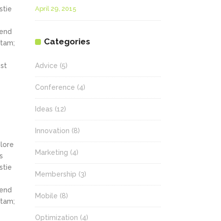
stie
April 29, 2015
fend
Categories
itam;
st
Advice
(5)
Conference
(4)
Ideas
(12)
Innovation
(8)
olore
Marketing
(4)
s
stie
Membership
(3)
fend
Mobile
(8)
itam;
Optimization
(4)