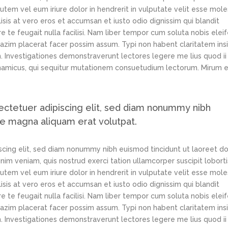
tem vel eum iriure dolor in hendrerit in vulputate velit esse mole
lisis at vero eros et accumsan et iusto odio dignissim qui blandit
e te feugait nulla facilisi. Nam liber tempor cum soluta nobis elei
azim placerat facer possim assum. Typi non habent claritatem ins
em. Investigationes demonstraverunt lectores legere me lius quod ii
ynamicus, qui sequitur mutationem consuetudium lectorum. Mirum e
ectetuer adipiscing elit, sed diam nonummy nibh
re magna aliquam erat volutpat.
scing elit, sed diam nonummy nibh euismod tincidunt ut laoreet d
im veniam, quis nostrud exerci tation ullamcorper suscipit loborti
tem vel eum iriure dolor in hendrerit in vulputate velit esse mole
lisis at vero eros et accumsan et iusto odio dignissim qui blandit
e te feugait nulla facilisi. Nam liber tempor cum soluta nobis elei
azim placerat facer possim assum. Typi non habent claritatem ins
em. Investigationes demonstraverunt lectores legere me lius quod ii