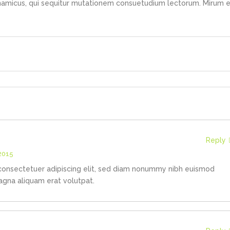
ynamicus, qui sequitur mutationem consuetudium lectorum. Mirum e
Reply
 2015
consectetuer adipiscing elit, sed diam nonummy nibh euismod
agna aliquam erat volutpat.