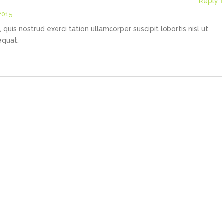
Reply
 2015
quis nostrud exerci tation ullamcorper suscipit lobortis nisl ut
equat.