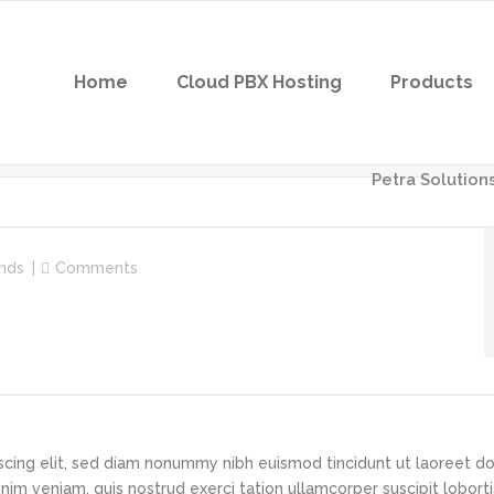
Home
Cloud PBX Hosting
Products
Petra Solutions
nds
Comments
scing elit, sed diam nonummy nibh euismod tincidunt ut laoreet d
im veniam, quis nostrud exerci tation ullamcorper suscipit loborti