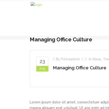
Managing Office Culture
By
Petraadmin
In
Ideas
,
Tre
23
Managing Office Culture
Aug
Lorem ipsum dolor sit amet, consectetuer adipi
magna aliquam erat volutpat. Ut wisi enim ad min